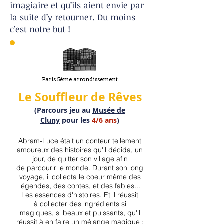
imagiaire et qu’ils aient envie par
la suite d’y retourner. Du moins
c'est notre but !
Paris 5ème arrondissement
Le Souffleur
de Rêves
(Parcours jeu au
Musée de
Clu
ny
pour les
4/6
ans
)
A
bram-Luce était un conteur tellement
amoureux des histoires qu'il décida, un
jour, de quitter son village afin
de
parcourir le monde. Durant son long
voyage, il collecta le coeur m
ême des
légendes, des contes, et des fables...
Les essences d'histoires. Et i
l réussit
à
collecter des ingrédients si
magiques, si beaux et puissants, qu'il
réussit à en faire un mélange magique :